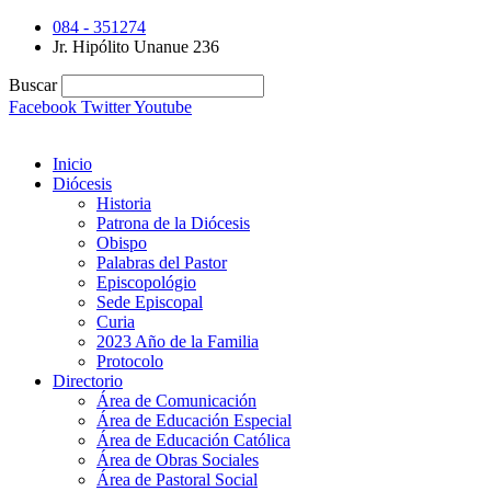
084 - 351274
Jr. Hipólito Unanue 236
Buscar
Facebook
Twitter
Youtube
Inicio
Diócesis
Historia
Patrona de la Diócesis
Obispo
Palabras del Pastor
Episcopológio
Sede Episcopal
Curia
2023 Año de la Familia
Protocolo
Directorio
Área de Comunicación
Área de Educación Especial
Área de Educación Católica
Área de Obras Sociales
Área de Pastoral Social