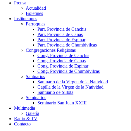
Prensa
Actualidad
Boletines
Instituciones
Parroquias
Parr. Provincia de Canchis
Parr. Provincia de Canas
Parr. Provincia de Espinar
Parr. Provincia de Chumbivilcas
Congregaciones Religiosas
Cong. Provincia de Canchis
Cong. Provincia de Canas
Cong. Provincia de Espinar
Cong. Provincia de Chumbivilcas
Santuarios
Santuario de la Virgen de la Natividad
Capilla de la Virgen de la Natividad
Santuario de Sillota
Seminarios
Seminario San Juan XXIII
Multimedia
Galería
Radio & TV
Contacto