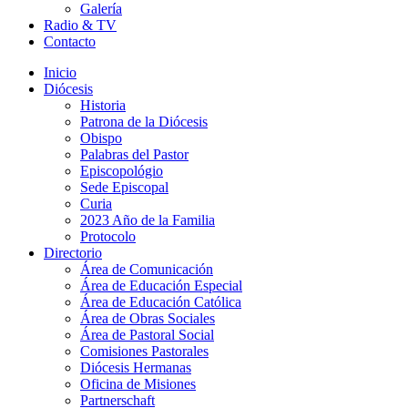
Galería
Radio & TV
Contacto
Inicio
Diócesis
Historia
Patrona de la Diócesis
Obispo
Palabras del Pastor
Episcopológio
Sede Episcopal
Curia
2023 Año de la Familia
Protocolo
Directorio
Área de Comunicación
Área de Educación Especial
Área de Educación Católica
Área de Obras Sociales
Área de Pastoral Social
Comisiones Pastorales
Diócesis Hermanas
Oficina de Misiones
Partnerschaft